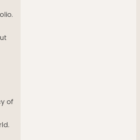
lio.
ut
y of
ld.